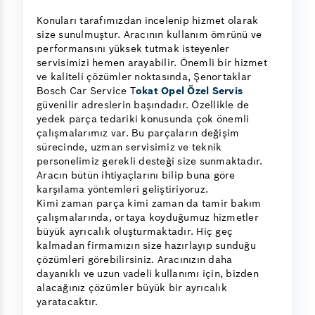
Konuları tarafımızdan incelenip hizmet olarak
size sunulmuştur. Aracının kullanım ömrünü ve
performansını yüksek tutmak isteyenler
servisimizi hemen arayabilir. Önemli bir hizmet
ve kaliteli çözümler noktasında, Şenortaklar
Bosch Car Service T
okat Opel Özel Servis
güvenilir adreslerin başındadır. Özellikle de
yedek parça tedariki konusunda çok önemli
çalışmalarımız var. Bu parçaların değişim
sürecinde, uzman servisimiz ve teknik
personelimiz gerekli desteği size sunmaktadır.
Aracın bütün ihtiyaçlarını bilip buna göre
karşılama yöntemleri geliştiriyoruz.
Kimi zaman parça kimi zaman da tamir bakım
çalışmalarında, ortaya koyduğumuz hizmetler
büyük ayrıcalık oluşturmaktadır. Hiç geç
kalmadan firmamızın size hazırlayıp sunduğu
çözümleri görebilirsiniz. Aracınızın daha
dayanıklı ve uzun vadeli kullanımı için, bizden
alacağınız çözümler büyük bir ayrıcalık
yaratacaktır.